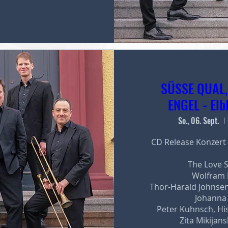
SÜSSE QUAL,
ENGEL - Elb
So., 06. Sept.
CD Release Konzert -
The Love S
Wolfram L
Thor-Harald Johnsen
Johanna S
Peter Kuhnsch, His
Zita Mikijans