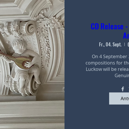
CD Release -
An
Fr., 04. Sept.
On 4 September 20
compositions for t
Luckow will be relea
Genuin
Ant