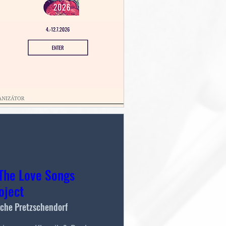
The Love Songs
oject
rche Pretzschendorf