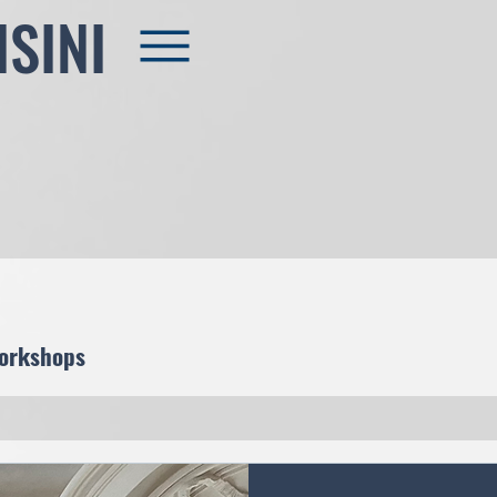
ISINI
ance #concert #works