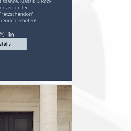
issance, Klassik & Rock 
zert in der

Pretzschendorf

 Spenden erbeten!
tails