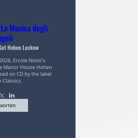
 La Musica degli
geli
Gut Hohen Luckow
26, Ercole Nisini's 
he Manor House Hohen 
sed on CD by the label 
 Classics.
worten