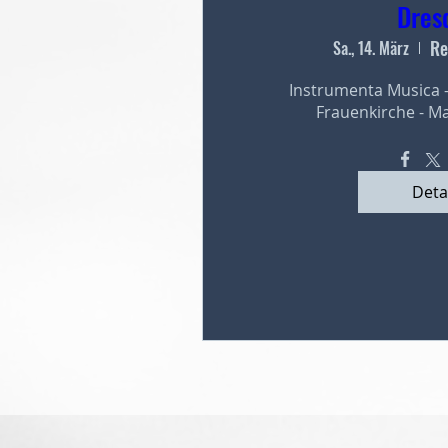
Dres
Re
Sa., 14. März
Instrumenta Musica 
Frauenkirche - M
Deta