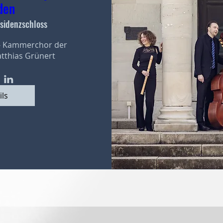
den
sidenzschloss
- Kammerchor der 
atthias Grünert
ils