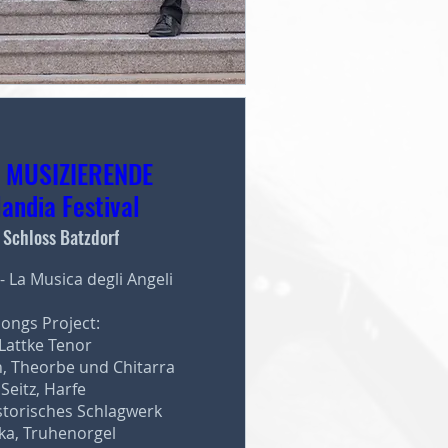
 MUSIZIERENDE
landia Festival
Schloss Batzdorf
 La Musica degli Angeli

ongs Project:

attke Tenor

, Theorbe und Chitarra

eitz, Harfe

torisches Schlagwerk

ka, Truhenorgel
