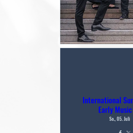
International S
Early Music 
So., 05. Juli