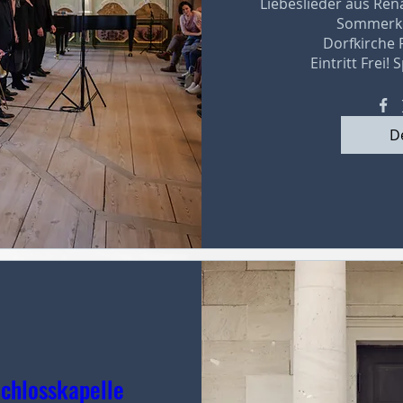
Liebeslieder aus Rena
Sommerkon
Dorfkirche 
Eintritt Frei!
De
Schlosskapelle