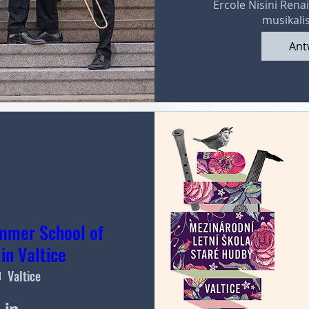
Ercole Nisini Ren
musikalis
Ant
Ticketp
ummer School of
in Valtice
Valtice